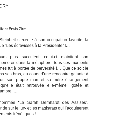
NDRY
r
ix et Erwin Zirmi
teinheil s’exerce à son occupation favorite, la
ué “Les écrevisses à la Présidente” !…
jours plus succulent, celui-ci maintient son
remémorer dans la métaphore, tous ces moments
imes fut à portée de perversité !… Que ce soit le
ns ses bras, au cours d’une rencontre galante à
oit son propre mari et sa mère étrangement
u’elle était retrouvée elle-même ligotée et
chambre !…
urnommée “La Sarah Bernhardt des Assises”,
nde sur le jury et les magistrats qui l’acquittèrent
ents frénétiques !...