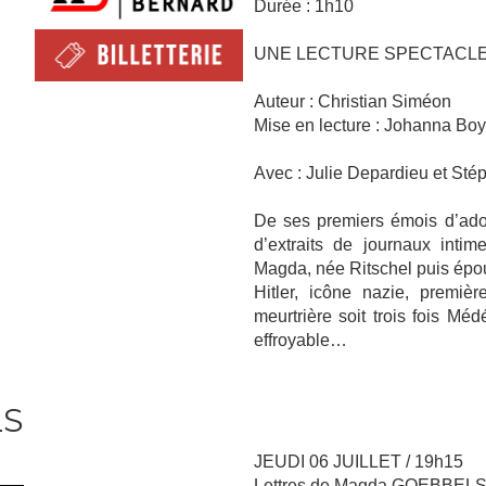
Durée : 1h10
UNE LECTURE SPECTACL
Auteur : Christian Siméon
Mise en lecture : Johanna Bo
Avec : Julie Depardieu et Sté
De ses premiers émois d’adoles
d’extraits de journaux inti
Magda, née Ritschel puis épo
Hitler, icône nazie, premi
meurtrière soit trois fois M
effroyable…
LS
JEUDI 06 JUILLET / 19h15
Lettres de Magda GOEBBEL