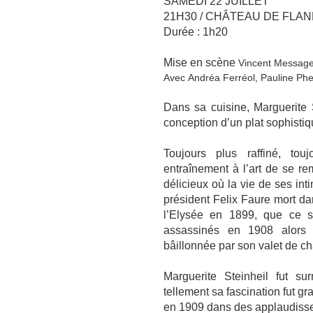
SAMEDI 22 JUILLET
21H30 / CHÂTEAU DE FLA
Durée : 1h20
Mise en scène
Vincent Message
Avec Andréa Ferréol, Pauline Phel
Dans sa cuisine, Marguerite S
conception d’un plat sophistiq
Toujours plus raffiné, tou
entraînement à l’art de se 
délicieux où la vie de ses int
président Felix Faure mort da
l’Elysée en 1899, que ce s
assassinés en 1908 alors q
bâillonnée par son valet de 
Marguerite Steinheil fut s
tellement sa fascination fut gra
en 1909 dans des applaudissem