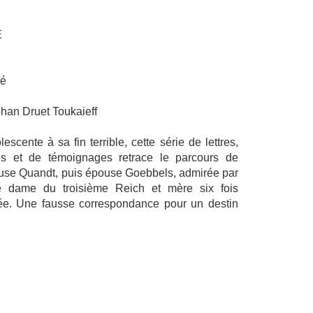
E
yé
phan Druet Toukaieff
cente à sa fin terrible, cette série de lettres,
mes et de témoignages retrace le parcours de
use Quandt, puis épouse Goebbels, admirée par
ère dame du troisième Reich et mère six fois
édée. Une fausse correspondance pour un destin
S