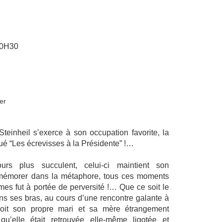
0H30
er
teinheil s’exerce à son occupation favorite, la
ué “Les écrevisses à la Présidente” !…
jours plus succulent, celui-ci maintient son
remémorer dans la métaphore, tous ces moments
imes fut à portée de perversité !… Que ce soit le
ns ses bras, au cours d’une rencontre galante à
oit son propre mari et sa mère étrangement
u’elle était retrouvée elle-même ligotée et