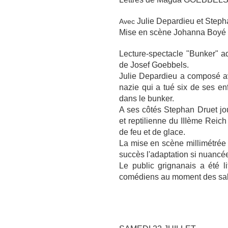
Julie Depardieu et Steph
Avec
Mise en scène Johanna Boyé
Lecture-spectacle "Bunker" 
de Josef Goebbels.
Julie Depardieu a composé av
nazie qui a tué six de ses e
dans le bunker.
A ses côtés Stephan Druet joue
et reptilienne du IIIème Rei
de feu et de glace.
La mise en scène millimétrée
succès l'adaptation si nuancée
Le public grignanais a été l
comédiens au moment des sal