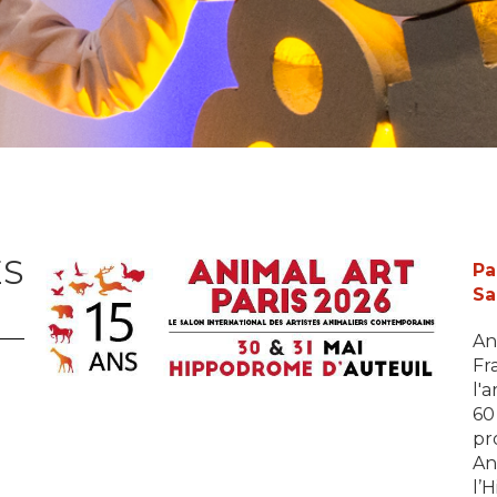
ES
Pa
Sa
An
Fr
l'
60
pr
An
l’