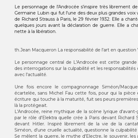
Le personnage de l'Androcée s'inspire très librement de
Germaine Lubin qui fut l'une des deux plus grandes voix 
de Richard Strauss à Paris, le 29 février 1932. Elle a chan
quelques jours avant la déclaration de guerre. Elle a ch
nette à la libération.
th.Jean Macqueron La responsabilité de l'art en question
Le personnage central de L'Androcée est cette grande f
des interrogations sur la culpabilité et les responsabilités
avec l'actualité.
Une fois encore le compagnonnage Siméon/Macquer
écartelée, sans Michel Fau cette fois, pour qui la pièce
écriture qui touche à la maturité, fuit ses peurs premièr
là la protégeait.
L'Androcée, reine mythique de la scène lyrique d'avant
par le rôle d'Elektra quelle crée à Paris devant Richard
devant Hitler. Inspiré librement de la vie de la cant
Siméon, d'une cruelle actualité, questionne la culpabilit
Se mêlent la guerre, le mythe d'Electre, le souvenir, les p