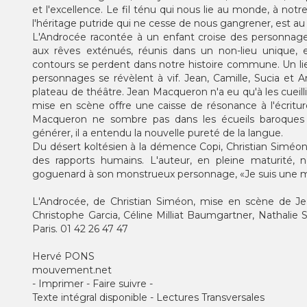
et l'excellence. Le fil ténu qui nous lie au monde, à notre
l'héritage putride qui ne cesse de nous gangrener, est au
L'Androcée racontée à un enfant croise des personnage
aux rêves exténués, réunis dans un non-lieu unique,
contours se perdent dans notre histoire commune. Un lieu 
personnages se révèlent à vif. Jean, Camille, Sucia et An
plateau de théâtre. Jean Macqueron n'a eu qu'à les cueillir
mise en scène offre une caisse de résonance à l'écritu
Macqueron ne sombre pas dans les écueils baroques q
générer, il a entendu la nouvelle pureté de la langue.
Du désert koltésien à la démence Copi, Christian Siméon fa
des rapports humains. L'auteur, en pleine maturité, ne 
goguenard à son monstrueux personnage, «Je suis une 
L'Androcée, de Christian Siméon, mise en scène de J
Christophe Garcia, Céline Milliat Baumgartner, Nathalie S
Paris. 01 42 26 47 47
Hervé PONS
mouvement.net
- Imprimer - Faire suivre -
Texte intégral disponible - Lectures Transversales