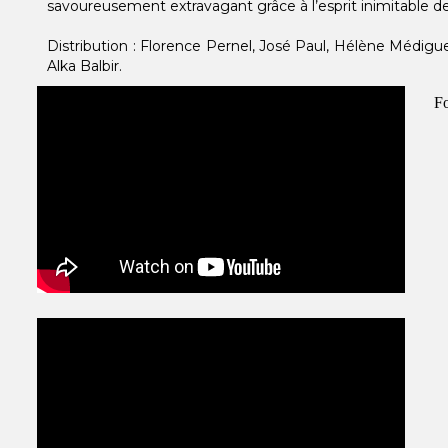
savoureusement extravagant grâce à l’esprit inimitable d
Distribution : Florence Pernel, José Paul, Hélène Médig
Alka Balbir.