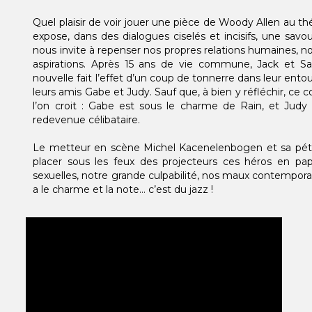
Quel plaisir de voir jouer une pièce de Woody Allen au th
expose, dans des dialogues ciselés et incisifs, une sa
nous invite à repenser nos propres relations humaines, no
aspirations. Après 15 ans de vie commune, Jack et S
nouvelle fait l’effet d’un coup de tonnerre dans leur en
leurs amis Gabe et Judy. Sauf que, à bien y réfléchir, ce c
l’on croit : Gabe est sous le charme de Rain, et Judy 
redevenue célibataire.
Le metteur en scène Michel Kacenelenbogen et sa pétill
placer sous les feux des projecteurs ces héros en pa
sexuelles, notre grande culpabilité, nos maux contemporains
a le charme et la note… c’est du jazz !