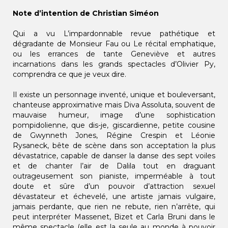
Note d’intention de Christian Siméon
Qui a vu L’impardonnable revue pathétique et
dégradante de Monsieur Fau ou Le récital emphatique,
ou les errances de tante Geneviève et autres
incarnations dans les grands spectacles d’Olivier Py,
comprendra ce que je veux dire.
Il existe un personnage inventé, unique et bouleversant,
chanteuse approximative mais Diva Assoluta, souvent de
mauvaise humeur, image d’une sophistication
pompidolienne, que dis-je, giscardienne, petite cousine
de Gwynneth Jones, Régine Crespin et Léonie
Rysaneck, bête de scène dans son acceptation la plus
dévastatrice, capable de danser la danse des sept voiles
et de chanter l’air de Dalila tout en draguant
outrageusement son pianiste, imperméable à tout
doute et sûre d’un pouvoir d’attraction sexuel
dévastateur et échevelé, une artiste jamais vulgaire,
jamais perdante, que rien ne rebute, rien n’arrête, qui
peut interpréter Massenet, Bizet et Carla Bruni dans le
même spectacle (elle est la seule au monde à pouvoir