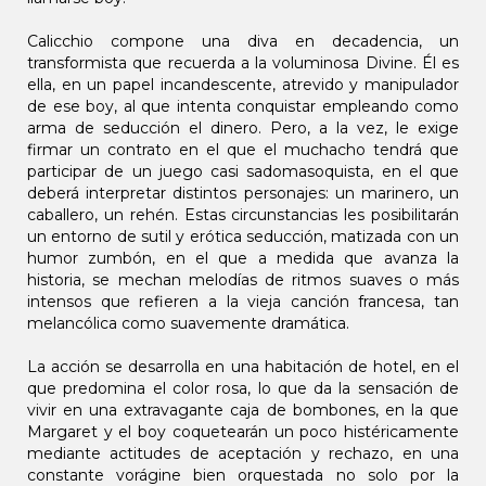
Calicchio compone una diva en decadencia, un
transformista que recuerda a la voluminosa Divine. Él es
ella, en un papel incandescente, atrevido y manipulador
de ese boy, al que intenta conquistar empleando como
arma de seducción el dinero. Pero, a la vez, le exige
firmar un contrato en el que el muchacho tendrá que
participar de un juego casi sadomasoquista, en el que
deberá interpretar distintos personajes: un marinero, un
caballero, un rehén. Estas circunstancias les posibilitarán
un entorno de sutil y erótica seducción, matizada con un
humor zumbón, en el que a medida que avanza la
historia, se mechan melodías de ritmos suaves o más
intensos que refieren a la vieja canción francesa, tan
melancólica como suavemente dramática.
La acción se desarrolla en una habitación de hotel, en el
que predomina el color rosa, lo que da la sensación de
vivir en una extravagante caja de bombones, en la que
Margaret y el boy coquetearán un poco histéricamente
mediante actitudes de aceptación y rechazo, en una
constante vorágine bien orquestada no solo por la