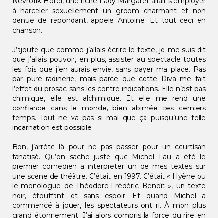
Nevrotik Hôtel, une riche Lady Margaret allait s’employer
à harceler sexuellement un groom charmant et non
dénué de répondant, appelé Antoine. Et tout ceci en
chanson.
J’ajoute que comme j’allais écrire le texte, je me suis dit
que j’allais pouvoir, en plus, assister au spectacle toutes
les fois que j’en aurais envie, sans payer ma place. Pas
par pure radinerie, mais parce que cette Diva me fait
l’effet du prosac sans les contre indications. Elle n’est pas
chimique, elle est alchimique. Et elle me rend une
confiance dans le monde, bien abimée ces derniers
temps. Tout ne va pas si mal que ça puisqu’une telle
incarnation est possible.
Bon, j’arrête là pour ne pas passer pour un courtisan
fanatisé. Qu’on sache juste que Michel Fau a été le
premier comédien à interpréter un de mes textes sur
une scène de théâtre. C’était en 1997. C’était « Hyène ou
le monologue de Théodore-Frédéric Benoît », un texte
noir, étouffant et sans espoir. Et quand Michel a
commencé à jouer, les spectateurs ont ri. À mon plus
grand étonnement. J’ai alors compris la force du rire en