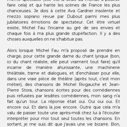
faire cela) et qui hante les scènes de France les plus
chanceuses. Je dois à cette Ava Gardner insolente et
mezzo soprano revue par Dubout parmi mes plus
jubilatoires émotions de spectateur. Cet être virtuel
existe, Michel Fau l’incarne au gré de ses envies et
chaque fois à ma plus grande stupéfaction. Il y a des
choses auxquelles on ne s’habitue pas.
Alors lorsque Michel Fau m’a proposé de prendre en
charge, pour cette grande dame du chant lyrique (bon,
ici du chant réaliste, elle peut vraiment tout faire) qu’il
incarne de manière ahurissante, une machinerie
théâtrale, trame et dialogues, et d’enchâsser pour elle,
dans une vraie pièce de théâtre (après tout, c’est mon
métier), des chansons de Michel Rivgauche et Jean-
Pierre Stora, chansons écrites pour des comédiennes
puis refusées par lesdites comédiennes, mon sang n’a
fait qu’un tour. La réponse était oui. Oui oui oui. Et
encore oui. Et dans la joie encore. Outre que cela m’a
valu de passer toute une après-midi chez lui à l’écouter
interpréter pour moi tout seul toutes les chansons. En
sortant, je me suis dit que j’avais une vie bizarre. Bon,