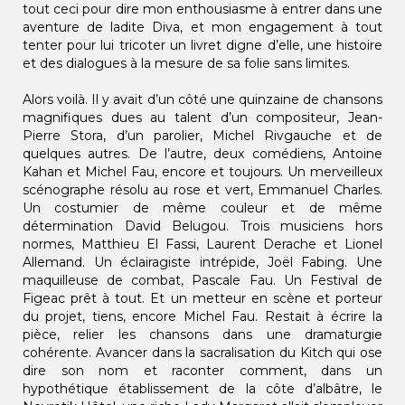
tout ceci pour dire mon enthousiasme à entrer dans une
aventure de ladite Diva, et mon engagement à tout
tenter pour lui tricoter un livret digne d’elle, une histoire
et des dialogues à la mesure de sa folie sans limites.
Alors voilà. Il y avait d’un côté une quinzaine de chansons
magnifiques dues au talent d’un compositeur, Jean-
Pierre Stora, d’un parolier, Michel Rivgauche et de
quelques autres. De l’autre, deux comédiens, Antoine
Kahan et Michel Fau, encore et toujours. Un merveilleux
scénographe résolu au rose et vert, Emmanuel Charles.
Un costumier de même couleur et de même
détermination David Belugou. Trois musiciens hors
normes, Matthieu El Fassi, Laurent Derache et Lionel
Allemand. Un éclairagiste intrépide, Joël Fabing. Une
maquilleuse de combat, Pascale Fau. Un Festival de
Figeac prêt à tout. Et un metteur en scène et porteur
du projet, tiens, encore Michel Fau. Restait à écrire la
pièce, relier les chansons dans une dramaturgie
cohérente. Avancer dans la sacralisation du Kitch qui ose
dire son nom et raconter comment, dans un
hypothétique établissement de la côte d’albâtre, le