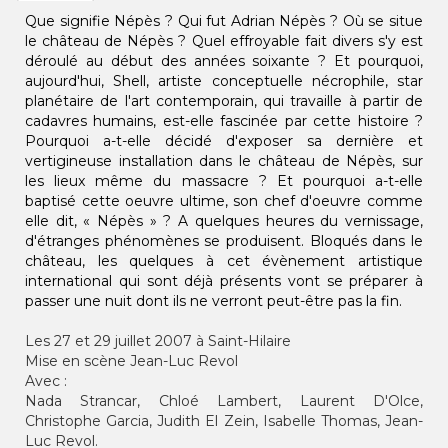
Que signifie Népès ? Qui fut Adrian Népès ? Où se situe
le château de Népès ? Quel effroyable fait divers s'y est
déroulé au début des années soixante ? Et pourquoi,
aujourd'hui, Shell, artiste conceptuelle nécrophile, star
planétaire de l'art contemporain, qui travaille à partir de
cadavres humains, est-elle fascinée par cette histoire ?
Pourquoi a-t-elle décidé d'exposer sa dernière et
vertigineuse installation dans le château de Népès, sur
les lieux même du massacre ? Et pourquoi a-t-elle
baptisé cette oeuvre ultime, son chef d'oeuvre comme
elle dit, « Népès » ? A quelques heures du vernissage,
d'étranges phénomènes se produisent. Bloqués dans le
château, les quelques à cet évènement artistique
international qui sont déjà présents vont se préparer à
passer une nuit dont ils ne verront peut-être pas la fin.
Les 27 et 29 juillet 2007 à Saint-Hilaire
Mise en scène Jean-Luc Revol
Avec :
Nada Strancar, Chloé Lambert, Laurent D'Olce,
Christophe Garcia, Judith El Zein, Isabelle Thomas, Jean-
Luc Revol.